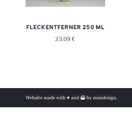
FLECKENTFERNER 250 ML
23,09
€
Website made with ♥ and
by
msisdesign.